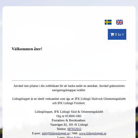
0 kr
Välkommen åter!
Använd inte pilarna i din webbläsare för att backa under en anmälan. Använd gränssnittets
navigeringsknappar istället.
Lidingöloppet är en ideell verksamhet som ägs av IFK Lidingö Skid-och Orienteringsklubb
och IFK Lidingö Friidrott.
Lidingöloppet, IFK Lidingö Skid & Orienteringsklubb
Org.nr 813600-1461
Postadress & Besöksadress
Vasavägen 82, 181 41 Lidingö
Telefon:
087652615
E-post:
info@lidingoloppet.se
| Web:
www.lidingoloppet.se
Login:
Mina Sidor