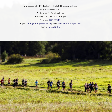
Lidingöloppet, IFK Lidingö Skid & Orienteringsklubb
Org.nr 813600-1461
Postadress & Besöksadress
Vasavägen 82, 181 41 Lidingö
Telefon:
087652615
E-post:
info@lidingoloppet.se
| Web:
www.lidingoloppet.se
Login:
Mina Sidor