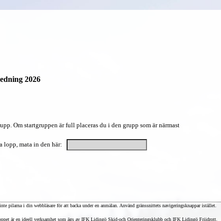
seedning 2026
tgrupp. Om startgruppen är full placeras du i den grupp som är närmast
 lopp, mata in den här:
nte pilarna i din webbläsare för att backa under en anmälan. Använd gränssnittets navigeringsknappar istället.
ppet är en ideell verksamhet som ägs av IFK Lidingö Skid-och Orienteringsklubb och IFK Lidingö Friidrott.